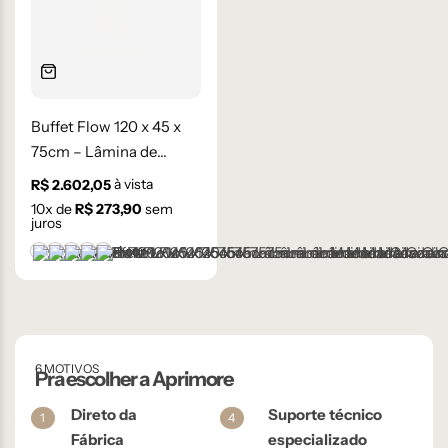
Buffet Flow 120 x 45 x
75cm – Lâmina de
Madeira Carvalho
à vista
R$
2.602,05
Natural
10
x de
R$
273,90
sem
juros
+1 cor
Castanho
Champanhe
Cinza Grafite Metalizado
Ébano
Lâmina Off-White
6 MOTIVOS
Pra escolher a Aprimore
Direto da
Suporte técnico
1
4
Fábrica
especializado