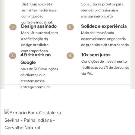
Distribuição direta
Consultores prontos para
sem intermediários e
atender profissionais e
com rigoroso
analisar seu projeto.
controle industrial.
Design assinado
Solidez e experiência
2
5
Mobiliário autoral com
Mais de uma década
a sofisticação do
desenvolvendo engenharia
design brasileiro
de precisão e alta marcenaria.
contemporâneo.
4,9 ⭐⭐⭐⭐⭐ no
10x sem juros
3
6
Condições de investimento
Google
facilitadas ou 5% de desconto
Mais de 500 avaliações
via Pix.
de clientes que
atestam nossa
entrega premium.