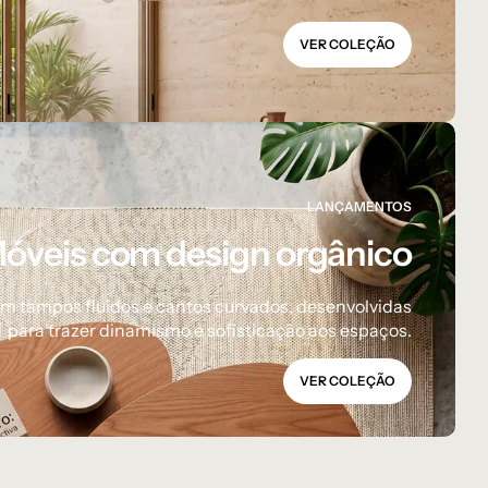
VER COLEÇÃO
LANÇAMENTOS
óveis com design orgânico
om tampos fluidos e cantos curvados, desenvolvidas
para trazer dinamismo e sofisticação aos espaços.
VER COLEÇÃO