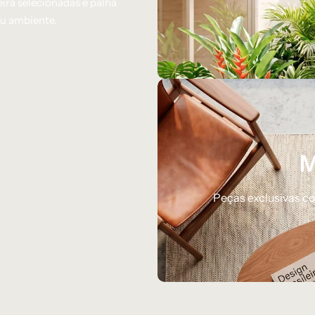
ira selecionadas e palha
eu ambiente.
M
Peças exclusivas c