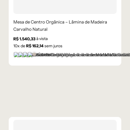
Mesa de Centro Orgânica – Lâmina de Madeira
Carvalho Natural
à vista
R$
1.540,33
10
x de
R$
162,14
sem juros
+2 cores
Castanho
Champanhe
Cinza Grafite Metalizado
Ébano
Lâmina Frapê