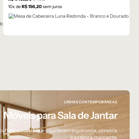
10
x de
R$
156,20
sem juros
Branco
LINHAS CONTEMPORÂNEAS
Móveis para Sala de Jantar
buffets autorais que equilibram ergonomia, simetria
e estética marcante.