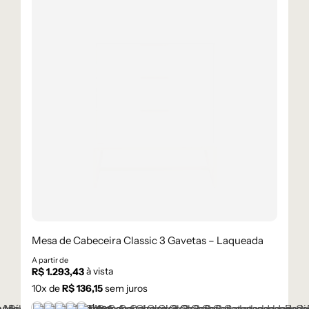
Mesa de Cabeceira Classic 3 Gavetas – Laqueada
A partir de
à vista
R$
1.293,43
10
x de
R$
136,15
sem juros
+1 cor