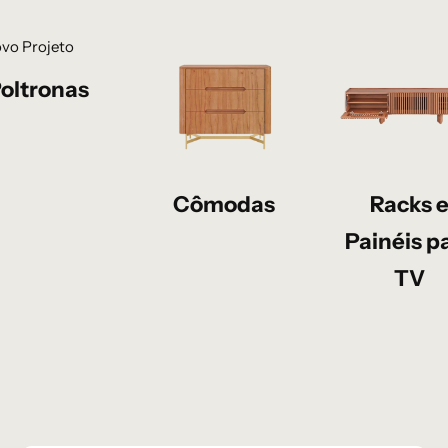
oltronas
Cômodas
Racks 
Painéis p
TV