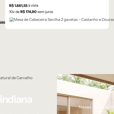
à vista
R$
1.661,55
10
x de
R$
174,90
sem juros
Castanho
indiana
Mesas, cadeiras e 