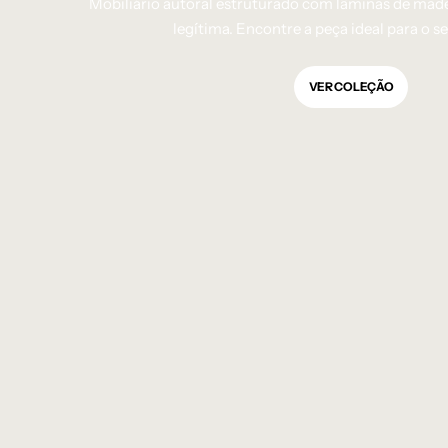
Mobiliário autoral estruturado com lâminas de made
legítima. Encontre a peça ideal para o s
VER COLEÇÃO