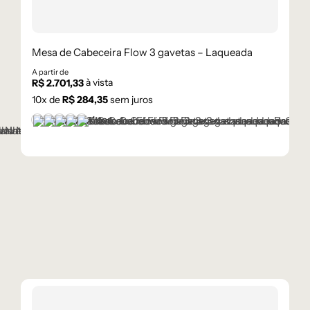
Mesa de Cabeceira Flow 3 gavetas – Laqueada
A partir de
à vista
R$
2.701,33
10
x de
R$
284,35
sem juros
+1 cor
Branco
Cinza Médio
Frapê
Mocha Mousse
Preto