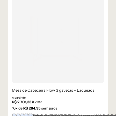
Mesa de Cabeceira Flow 3 gavetas – Laqueada
A partir de
à vista
R$
2.701,33
10
x de
R$
284,35
sem juros
+1 cor