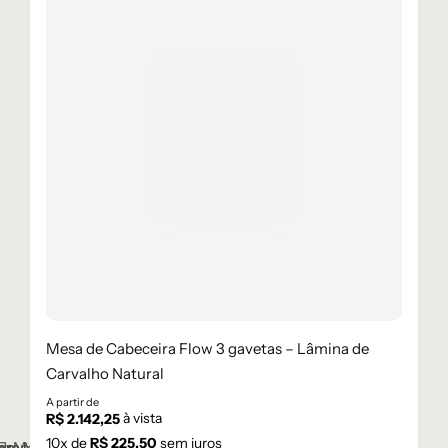
Mesa de Cabeceira Flow 3 gavetas – Lâmina de
Carvalho Natural
A partir de
à vista
R$
2.142,25
10
x de
R$
225,50
sem juros