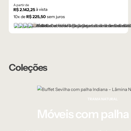
A partir de
à vista
R$
2.142,25
10
x de
R$
225,50
sem juros
+1 cor
Castanho
Champanhe
Cinza Grafite Metalizado
Ébano
Lâmina Frapê
Coleções
TRAMA NATURAL
Móveis com palha 