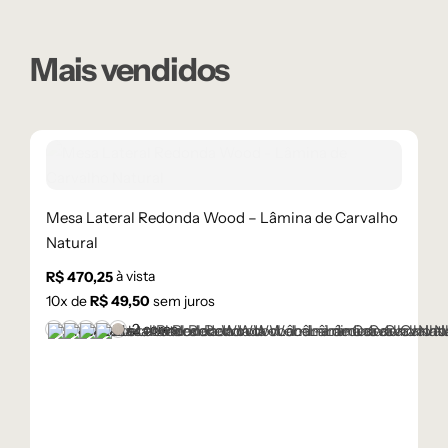
Mais vendidos
Mesa Lateral Redonda Wood – Lâmina de Carvalho
Natural
à vista
R$
470,25
10
x de
R$
49,50
sem juros
+2 cores
Castanho
Champanhe
Cinza Grafite Metalizado
Ébano
Lâmina Frapê