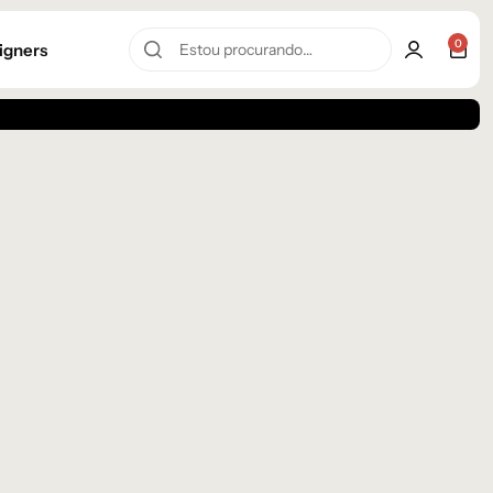
0
igners